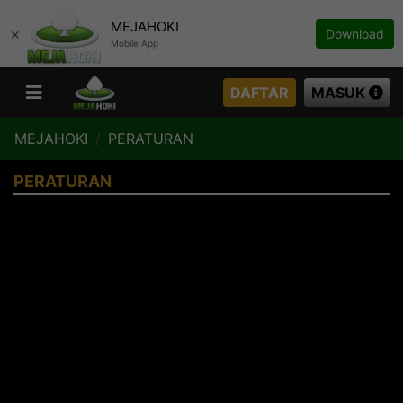
MEJAHOKI
×
Download
Mobile App
DAFTAR
MASUK
MEJAHOKI
PERATURAN
PERATURAN
BERIKUT KETENTUAN YANG BERLAKU UNTUK MEMBER YANG TELAH
MENDAFTAR & HARUS DISETUJUI MEMBER. DENGAN MENDAFTAR
MENJADI MEMBER, ANDA TELAH DIANGGAP MEMAHAMI DAN