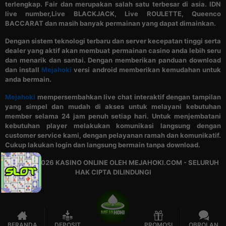
terlengkap. Fair dan merupakan salah satu terbesar di asia. IDN
live number,Live BLACKJACK, Live ROULETTE, Queenco
BACCARAT dan masih banyak permainan yang dapat dimainkan.
Dengan sistem teknologi terbaru dan server kecepatan tinggi serta
dealer yang aktif akan membuat permainan casino anda lebih seru
dan menarik dan santai. Dengan memberikan panduan download
dan install
Mejahoki
versi android memberikan kemudahan untuk
anda bermain.
Mejahoki
mempersembahkan live chat interaktif dengan tampilan
yang simpel dan mudah di akses untuk melayani kebutuhan
member selama 24 jam penuh setiap hari. Untuk menjembatani
kebutuhan player melakukan komunikasi langsung dengan
customer service kami, dengan pelayanan ramah dan komunikatif.
Cukup lakukan login dan langsung bermain tanpa download.
© 2015 - 2026 KASINO ONLINE OLEH MEJAHOKI.COM - SELURUH
HAK CIPTA DILINDUNGI
BERANDA
DEPOSIT
PROMOSI
OBROLAN