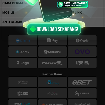
CARA BERMAIN
VIDEO TUTORIAL
MOBILE
ALTERNATIF LINK
ANTI BLOKIR
Cara Pembayaran:
Partner Kami: