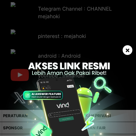
Telegram Channel : CHANNEL
mejahoki
pinterest : mejahoki
×
android : Android
youtube : mejahoki
Twitter : Twitter
PERATURAN
KEBIJAKAN PRIVASI
SPONSOR
PERMAINAN FAIR